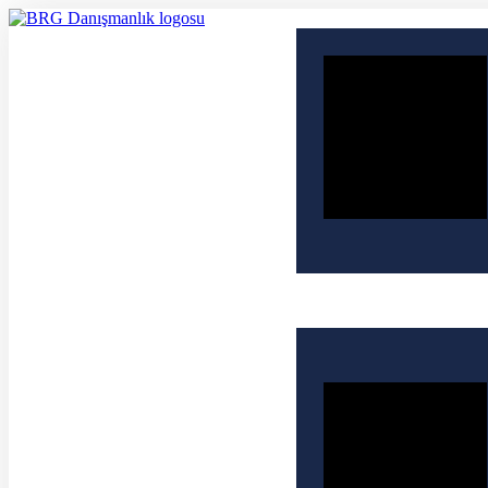
İçeriğe
atla