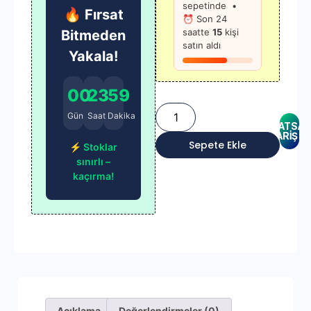
sepetinde •
🔥 Fırsat
⏰ Son 24
saatte
15
kişi
Bitmeden
satın aldı
Yakala!
00
23
59
Gün
Saat
Dakika
WHATSAP
SİPARİŞ
Sepete Ekle
⚡ Stoklar
sınırlı –
kaçırma!
Açıklama
Değerlendirmeler (0)