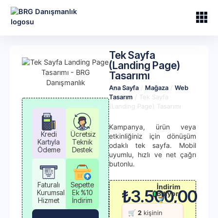
Tek Sayfa
(Landing Page)
Tasarımı
Ana Sayfa
/
Mağaza
/
Web
Tasarım
/ Tek Sayfa
(Landing Page) Tasarımı
Kampanya, ürün veya
Kredi
Ücretsiz
etkinliğiniz için dönüşüm
Kartıyla
Teknik
odaklı tek sayfa. Mobil
Ödeme
Destek
uyumlu, hızlı ve net çağrı
butonlu.
Faturalı
Sepette
İndirim
₺
3.500,00
Kurumsal
Ek %10
Bitiyor
Hizmet
İndirim
⌛
🛒
2
kişinin