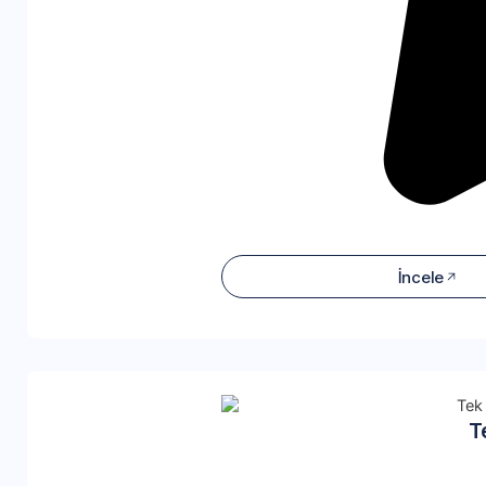
İncele
T