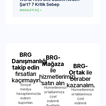
Şart? 7 Kritik Sebep
MAKALEYI AÇ »
BRG
BRG-
Danışmanlığı
Mağaza
BRG-
takip edin
ile
Ortak
ile
fırsatları
hizmetlerimizi
beraber
kaçırmayın.
satın alın
kazanalım.
Sosyal
Hizmetlerimizi
medya
Hizmetlerimizi
ortaklarımıza
hesaplarımızda
ortaklarımıza
özel
indirim
özel
indirimli
kuponları
indirimli
fiyatlarla