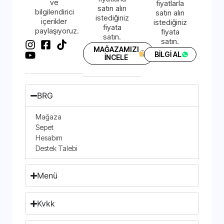
ve
fiyatlarla
satın alın
bilgilendirici
satın alın
istediğiniz
içerikler
istediğiniz
fiyata
paylaşıyoruz.
fiyata
satın.
satın.
MAĞAZAMIZI
BİLGİ AL
İNCELE
BRG
Mağaza
Sepet
Hesabım
Destek Talebi
Menü
Kvkk