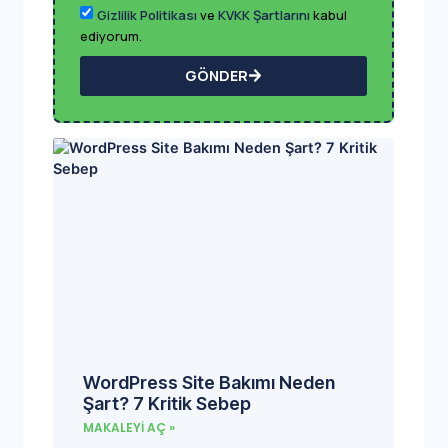
Gizlilik Politikası
ve
KVKK Şartlarını
kabul
ediyorum.
GÖNDER
WordPress Site Bakımı Neden
Şart? 7 Kritik Sebep
MAKALEYI AÇ »