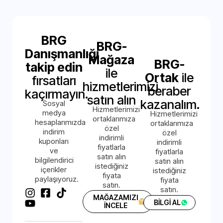
BRG
BRG-
Danışmanlığı
Mağaza
BRG-
takip edin
ile
Ortak
ile
fırsatları
hizmetlerimizi
beraber
kaçırmayın.
satın alın
kazanalım.
Sosyal
Hizmetlerimizi
medya
Hizmetlerimizi
ortaklarımıza
hesaplarımızda
ortaklarımıza
özel
indirim
özel
indirimli
kuponları
indirimli
fiyatlarla
ve
fiyatlarla
satın alın
bilgilendirici
satın alın
istediğiniz
içerikler
istediğiniz
fiyata
paylaşıyoruz.
fiyata
satın.
satın.
MAĞAZAMIZI
BİLGİ AL
İNCELE