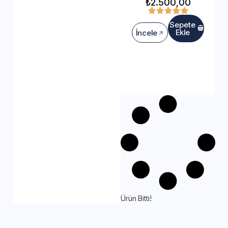
₺
2.500,00
Sepete
Ekle
İncele
Ürün Bitti!