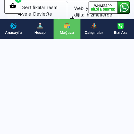
Sertifikalar resmi
Web, yazılım ve
ve e-Devlet’te
dijital hizmetlerde
doğrulanabilir mi?
destek veriliyor
mu?
Anasayfa
Hesap
Mağaza
Çalışmalar
Bizi Ara
Sertifikalar ne
kadar sürede
Ödeme yöntemleri
teslim edilir?
nelerdir? Kredi
kartı ile ödeme
yapabilir miyim?
Sertifikalar iş
başvurularında ve
terfilerde geçerli
Fatura ve sözleşme
mi?
sağlanıyor mu?
Kurumsal firmalar
BRG Danışmanlık
için toplu eğitim ve
güvenilir mi?
sertifikasyon var
mı?