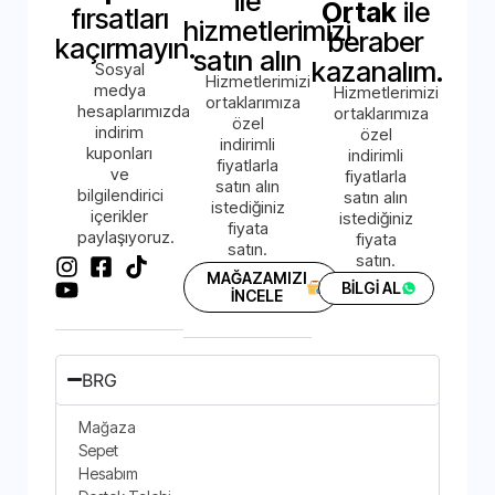
ile
Ortak
ile
fırsatları
hizmetlerimizi
beraber
kaçırmayın.
satın alın
kazanalım.
Sosyal
Hizmetlerimizi
medya
Hizmetlerimizi
ortaklarımıza
hesaplarımızda
ortaklarımıza
özel
indirim
özel
indirimli
kuponları
indirimli
fiyatlarla
ve
fiyatlarla
satın alın
bilgilendirici
satın alın
istediğiniz
içerikler
istediğiniz
fiyata
paylaşıyoruz.
fiyata
satın.
satın.
MAĞAZAMIZI
BİLGİ AL
İNCELE
BRG
Mağaza
Sepet
Hesabım