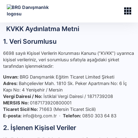
KVKK Aydınlatma Metni
1. Veri Sorumlusu
6698 sayılı Kişisel Verilerin Korunması Kanunu (“KVKK”) uyarınca
kişisel verileriniz, veri sorumlusu sıfatıyla aşağıdaki şirket
tarafından işlenmektedir:
Unvan:
BRG Danışmanlık Eğitim Ticaret Limited Şirketi
Adres:
Bahçelievler Mah. 1810 Sk. Peker Apartmanı No: 6 İç
Kapı No: 4 Yenişehir / Mersin
Vergi Dairesi / No:
İstiklal Vergi Dairesi / 1871739208
MERSIS No:
0187173920800001
Ticaret Sicil No:
71663 (Mersin Ticaret Sicili)
E-posta:
info@brg.com.tr ·
Telefon:
0850 303 64 83
2. İşlenen Kişisel Veriler