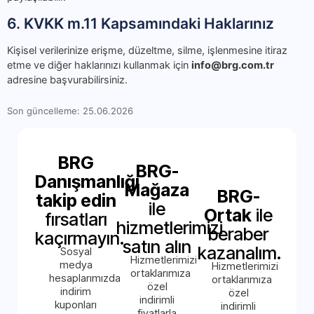
6. KVKK m.11 Kapsamındaki Haklarınız
Kişisel verilerinize erişme, düzeltme, silme, işlenmesine itiraz
etme ve diğer haklarınızı kullanmak için
info@brg.com.tr
adresine başvurabilirsiniz.
Son güncelleme: 25.06.2026
BRG
BRG-
Danışmanlığı
Mağaza
BRG-
takip edin
ile
Ortak
ile
fırsatları
hizmetlerimizi
beraber
kaçırmayın.
satın alın
kazanalım.
Sosyal
Hizmetlerimizi
medya
Hizmetlerimizi
ortaklarımıza
hesaplarımızda
ortaklarımıza
özel
indirim
özel
indirimli
kuponları
indirimli
fiyatlarla