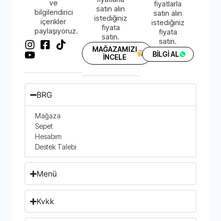
ve
fiyatlarla
satın alın
bilgilendirici
satın alın
istediğiniz
içerikler
istediğiniz
fiyata
paylaşıyoruz.
fiyata
satın.
satın.
MAĞAZAMIZI
BİLGİ AL
İNCELE
BRG
Mağaza
Sepet
Hesabım
Destek Talebi
Menü
Kvkk